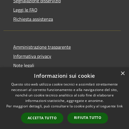
Segnalazione disservizio
Leggi le FAQ
Richiesta assistenza
Amministrazione trasparente
Informativa privacy
Note legali
×
Dichiarazione di accessibilità
Informazioni sui cookie
Questo sito web utilizza cookie tecnici e assimilati strettamente
necessari al corretto funzionamento e alla navigazione del sito,
nonché un cookie tecnico analitico al solo fine di elaborare
informazioni statistiche, aggregate e anonime.
RSS
Copyright © 2026 • Comune di
Per maggiori dettagli, può consultare la cookie policy al seguente
link
Accessibilità
Leffe • Powered by
Privacy
Municipium
Accesso
•
RIFIUTA TUTTO
ACCETTA TUTTO
Cookie
redazione