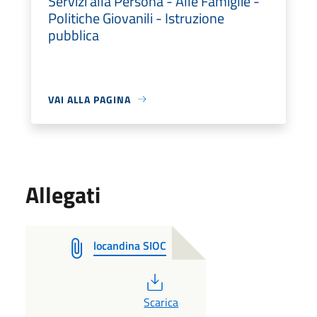
Servizi alla Persona - Alle Famiglie -
Politiche Giovanili - Istruzione
pubblica
VAI ALLA PAGINA
Allegati
locandina SIOC
PDF
Scarica