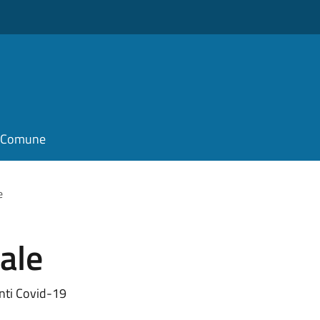
il Comune
e
ale
nti Covid-19