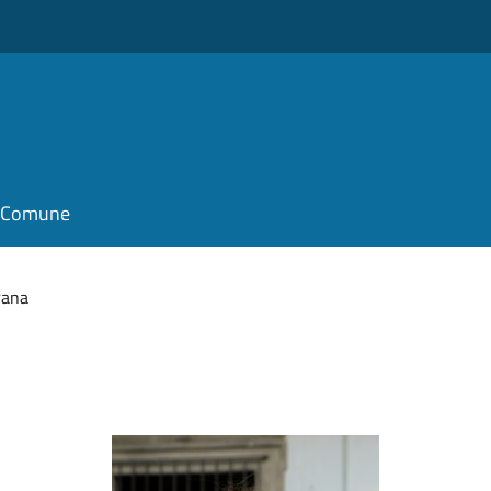
il Comune
rana