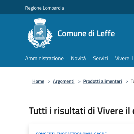
Salta al contenuto principale
Regione Lombardia
Comune di Leffe
Amministrazione
Novità
Servizi
Vivere 
Home
>
Argomenti
>
Prodotti alimentari
>
T
Tutti i risultati di Vivere i
CONCERTI
,
ENOGASTRONOMIA
,
SAGRE