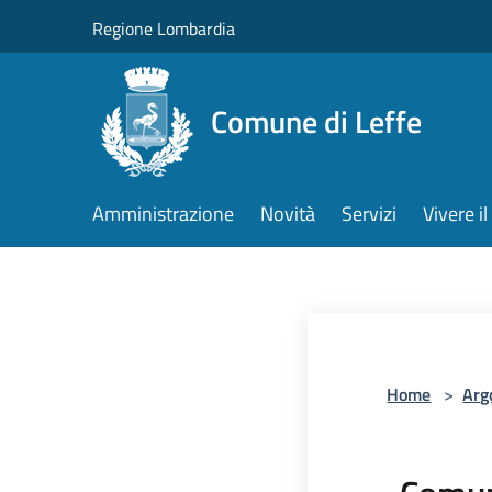
Salta al contenuto principale
Regione Lombardia
Comune di Leffe
Amministrazione
Novità
Servizi
Vivere 
Home
>
Arg