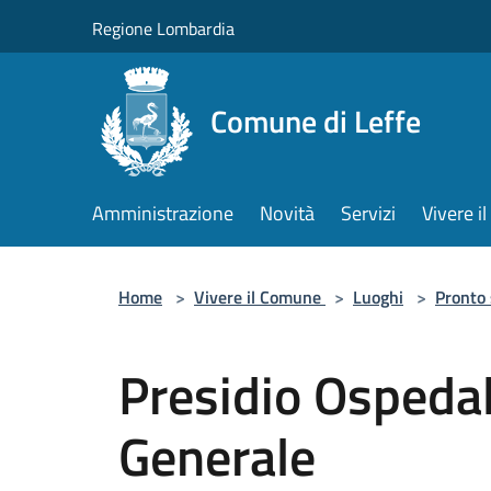
Salta al contenuto principale
Regione Lombardia
Comune di Leffe
Amministrazione
Novità
Servizi
Vivere 
Home
>
Vivere il Comune
>
Luoghi
>
Pronto
Presidio Ospedal
Generale