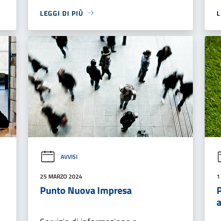
LEGGI DI PIÙ
L
AVVISI
25 MARZO 2024
1
Punto Nuova Impresa
P