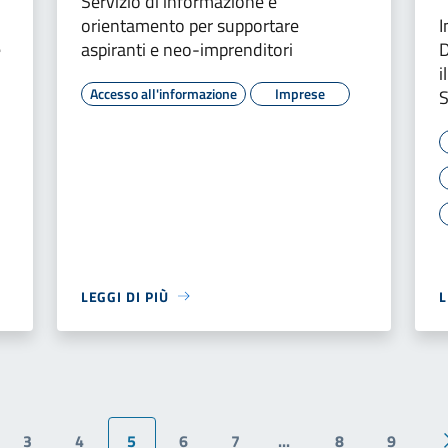
Servizio di informazione e
orientamento per supportare
I
e
aspiranti e neo-imprenditori
D
i
Accesso all'informazione
Imprese
S
LEGGI DI PIÙ
L
3
4
5
6
7
...
8
9