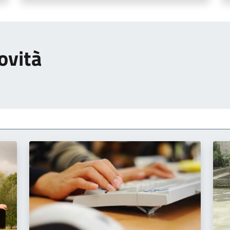
ovità