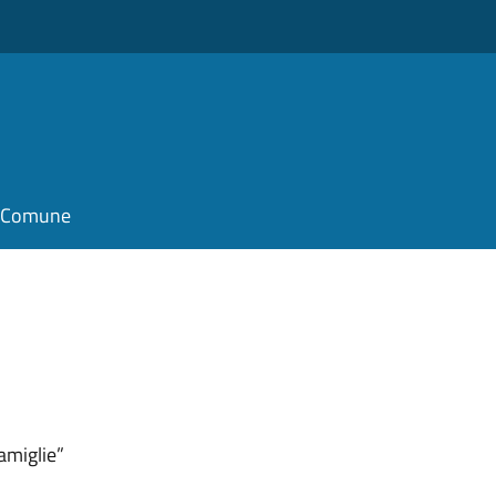
il Comune
amiglie”