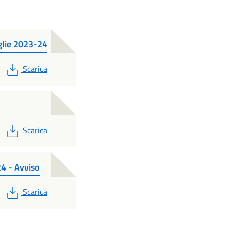
glie 2023-24
PDF
Scarica
PDF
Scarica
 - Avviso
PDF
Scarica