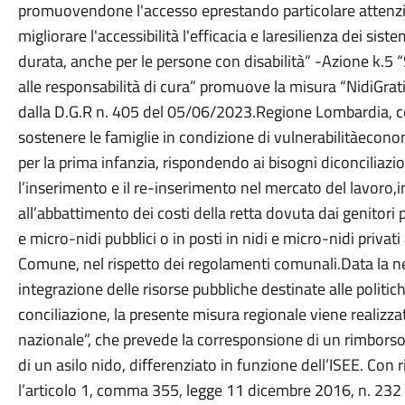
promuovendone l'accesso eprestando particolare attenzion
migliorare l'accessibilità l'efficacia e laresilienza dei sist
durata, anche per le persone con disabilità” -Azione k.5 “
alle responsabilità di cura” promuove la misura “NidiGra
dalla D.G.R n. 405 del 05/06/2023.Regione Lombardia, con 
sostenere le famiglie in condizione di vulnerabilitàeconomi
per la prima infanzia, rispondendo ai bisogni diconciliaz
l’inserimento e il re-inserimento nel mercato del lavoro,in
all’abbattimento dei costi della retta dovuta dai genitori p
e micro-nidi pubblici o in posti in nidi e micro-nidi privat
Comune, nel rispetto dei regolamenti comunali.Data la ne
integrazione delle risorse pubbliche destinate alle politich
conciliazione, la presente misura regionale viene realizza
nazionale”, che prevede la corresponsione di un rimborso 
di un asilo nido, differenziato in funzione dell’ISEE. Con 
l’articolo 1, comma 355, legge 11 dicembre 2016, n. 232