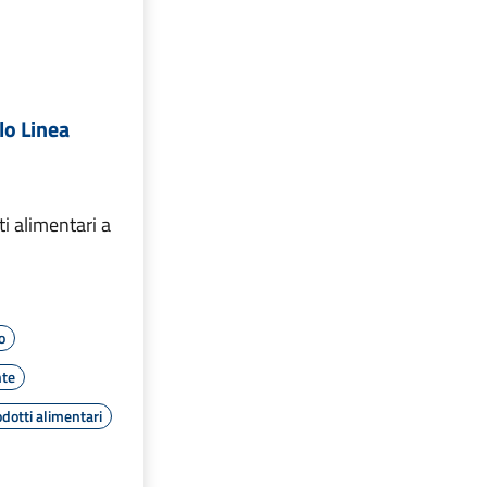
lo Linea
ti alimentari a
o
te
dotti alimentari