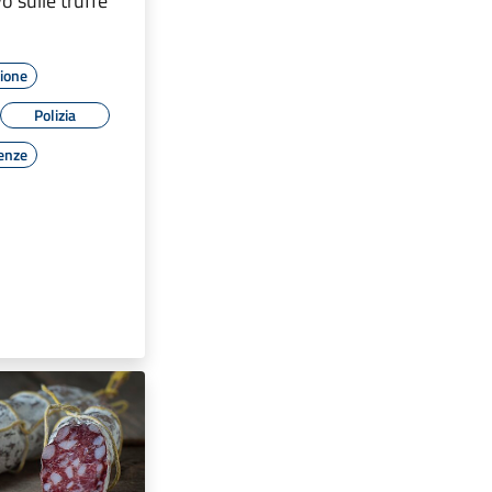
o sulle truffe
zione
Polizia
enze