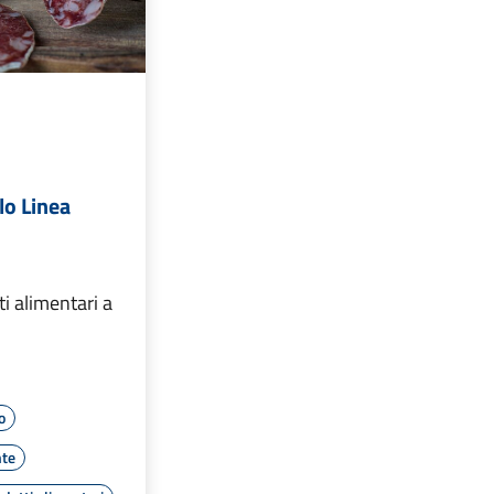
lo Linea
ti alimentari a
o
te